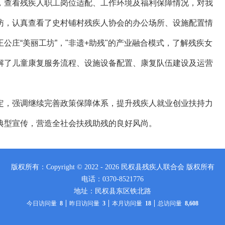
查看残疾人职工岗位适配、工作环境及福利保障情况，对我
访，认真查看了史村铺村残疾人协会的办公场所、设施配置情
公庄“美丽工坊”，"非遗+助残"的产业融合模式，了解残疾女
解了儿童康复服务流程、设施设备配置、康复队伍建设及运营
，强调继续完善政策保障体系，提升残疾人就业创业扶持力
典型宣传，营造全社会扶残助残的良好风尚。
版权所有：Copyright © 2022 - 2026 民权县残疾人联合会 版权所有
电话：0370-8521776
地址：民权县东区铁北路
今日访问量
8
昨日访问量
3
本月访问量
18
总访问量
8,608